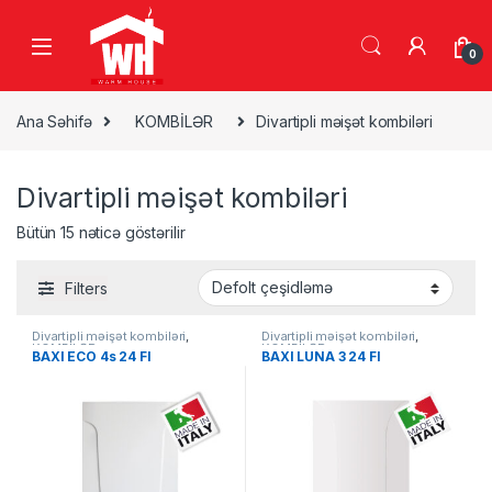
Skip to navigation
Skip to content
0
Ana Səhifə
KOMBİLƏR
Divartipli məişət kombiləri
Divartipli məişət kombiləri
Bütün 15 nəticə göstərilir
Filters
Divartipli məişət kombiləri
,
Divartipli məişət kombiləri
,
KOMBİLƏR
KOMBİLƏR
BAXI ECO 4s 24 FI
BAXI LUNA 3 24 FI