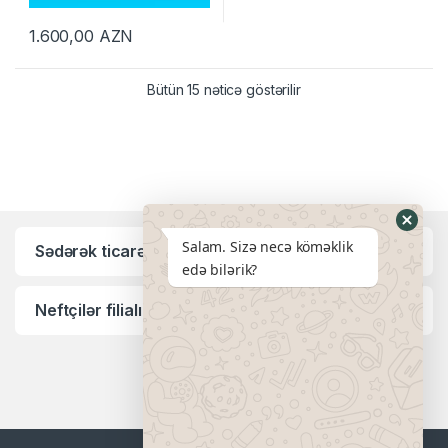
1.600,00
AZN
Bütün 15 nəticə göstərilir
Salam. Sizə necə köməklik
Sədərək ticarət mərkəzi filialı:
edə bilərik?
Neftçilər filialı: