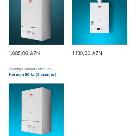
1.085,00
AZN
1.130,00
AZN
Divartipli məişət kombiləri
,
KOMBİLƏR
Herman 50 kv (2 esenjor)