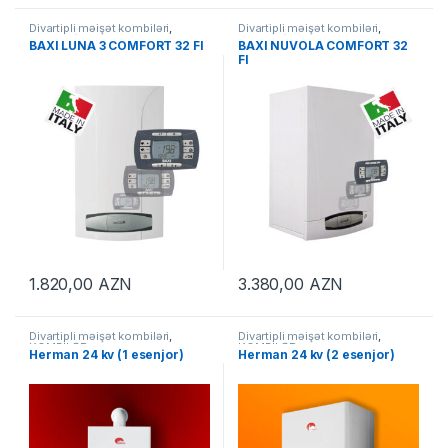
Divartipli məişət kombiləri
,
Divartipli məişət kombiləri
,
KOMBİLƏR
KOMBİLƏR
BAXI LUNA 3 COMFORT 32 FI
BAXI NUVOLA COMFORT 32
FI
1.820,00
AZN
3.380,00
AZN
Divartipli məişət kombiləri
,
Divartipli məişət kombiləri
,
KOMBİLƏR
KOMBİLƏR
Herman 24 kv (1 esenjor)
Herman 24 kv (2 esenjor)