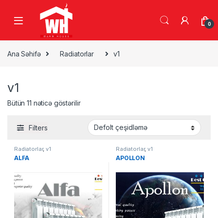
Skip to navigation
Skip to content
0
Ana Səhifə
Radiatorlar
v1
v1
Bütün 11 nəticə göstərilir
Filters
Radiatorlar
,
v1
Radiatorlar
,
v1
ALFA
APOLLON