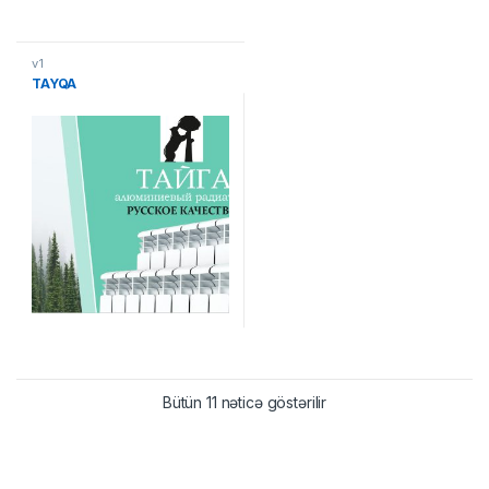
v1
TAYQA
Bütün 11 nəticə göstərilir