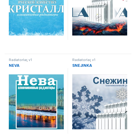
Radiatorlar
,
v1
Radiatorlar
,
v1
NEVA
SNEJINKA