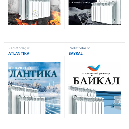
Radiatorlar
,
v1
Radiatorlar
,
v1
ATLANTIKA
BAYKAL