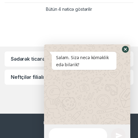
Bütün 4 nəticə göstərilir
Salam. Sizə necə köməklik
Sədərək ticarət mərkəzi filialı:
edə bilərik?
Neftçilər filialı:
I-VI günlər saat 9:00-18:00-
dək.
(+994 70) 814 33