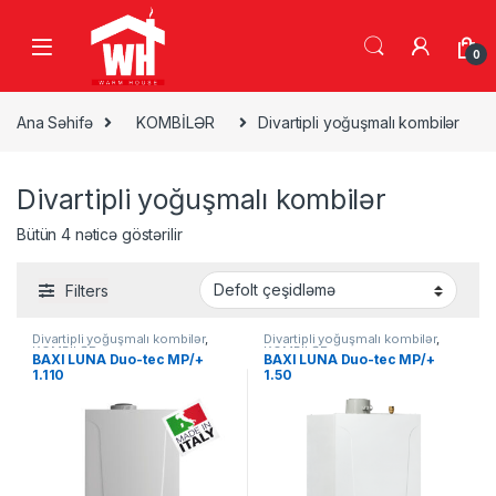
Skip to navigation
Skip to content
0
Ana Səhifə
KOMBİLƏR
Divartipli yoğuşmalı kombilər
Divartipli yoğuşmalı kombilər
Bütün 4 nəticə göstərilir
Filters
Divartipli yoğuşmalı kombilər
,
Divartipli yoğuşmalı kombilər
,
KOMBİLƏR
KOMBİLƏR
BAXI LUNA Duo-tec MP/+
BAXI LUNA Duo-tec MP/+
1.110
1.50