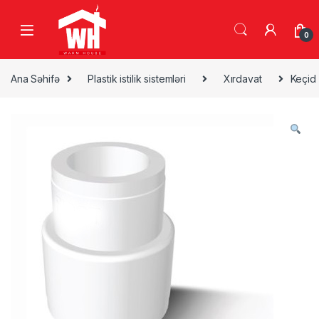
Skip to navigation
Skip to content
0
Ana Səhifə
Plastik istilik sistemləri
Xırdavat
Keçid