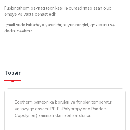
Fusionotherm qaynaq texnikası ilə quraşdırmaq asan olub,
əməyə və vaxta qənaət edir.
İçməli suda istifadəyə yararlıdır, suyun rəngini, qoxusunu və
dadını dəyişmir.
Təsvir
Egetherm santexnika boruları və fitinqləri temperatur
və təzyiqə davamlı PP-R (Polypropylene Random
Copolymer) xammalından istehsal olunur.