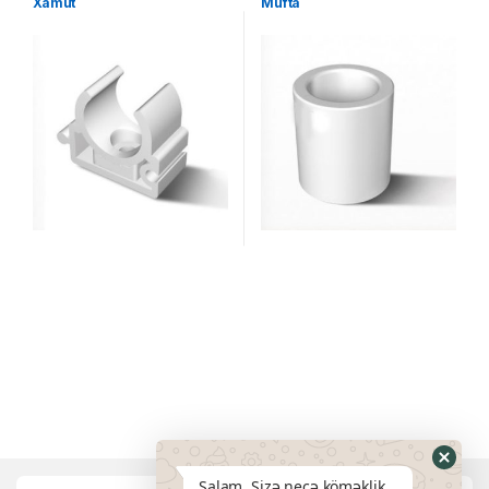
Xamut
Mufta
Salam. Sizə necə köməklik