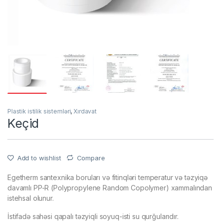
Plastik istilik sistemləri
,
Xırdavat
Keçid
Add to wishlist
Compare
Egetherm santexnika boruları və fitinqləri temperatur və təzyiqə
davamlı PP-R (Polypropylene Random Copolymer) xammalından
istehsal olunur.
İstifadə sahəsi qapalı təzyiqli soyuq-isti su qurğularıdır.