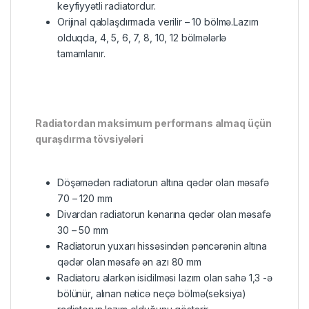
keyfiyyətli radiatordur.
Orijinal qablaşdırmada verilir – 10 bölmə.Lazım
olduqda, 4, 5, 6, 7, 8, 10, 12 bölmələrlə
tamamlanır.
Radiatordan maksimum performans almaq üçün
quraşdırma tövsiyələri
Döşəmədən radiatorun altına qədər olan məsafə
70 – 120 mm
Divardan radiatorun kənarına qədər olan məsafə
30 – 50 mm
Radiatorun yuxarı hissəsindən pəncərənin altına
qədər olan məsafə ən azı 80 mm
Radiatoru alarkən isidilməsi lazım olan sahə 1,3 -ə
bölünür, alınan nəticə neçə bölmə(seksiya)