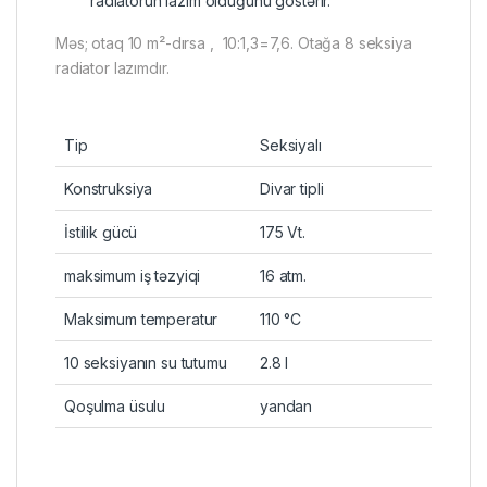
radiatorun lazım olduğunu göstərir.
Məs; otaq 10 m²-dırsa , 10:1,3=7,6. Otağa 8 seksiya
radiator lazımdır.
Tip
Seksiyalı
Konstruksiya
Divar tipli
İstilik gücü
175 Vt.
maksimum iş təzyiqi
16 atm.
Maksimum temperatur
110 °C
10 seksiyanın su tutumu
2.8 l
Qoşulma üsulu
yandan