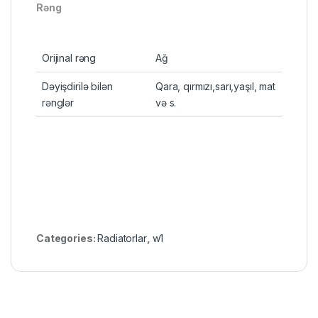
Rəng
Orijinal rəng
Ağ
Dəyişdirilə bilən
Qara, qırmızı,sarı,yaşıl, mat
rənglər
və s.
Categories:
Radiatorlar
,
w1