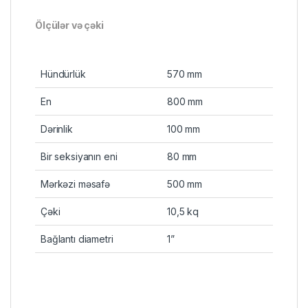
Ölçülər və çəki
Hündürlük
570 mm
En
800 mm
Dərinlik
100 mm
Bir seksiyanın eni
80 mm
Mərkəzi məsafə
500 mm
Çəki
10,5 kq
Bağlantı diametri
1”