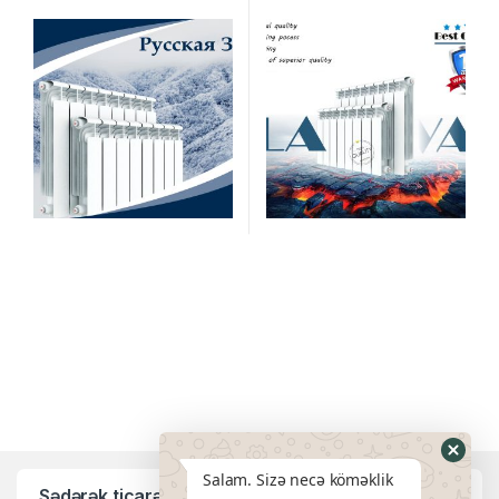
Salam. Sizə necə köməklik
Sədərək ticarət mərkəzi filialı: