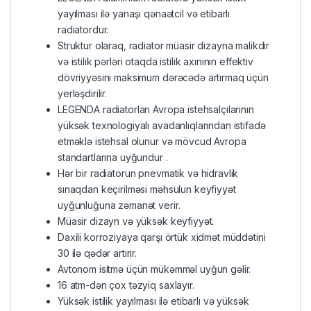
yayılması ilə yanaşı qənaətcil və etibarlı
radiatordur.
Struktur olaraq, radiator müasir dizayna malikdir
və istilik pərləri otaqda istilik axınının effektiv
dövriyyəsini maksimum dərəcədə artırmaq üçün
yerləşdirilir.
LEGENDA radiatorları Avropa istehsalçılarının
yüksək texnologiyalı avadanlıqlarından istifadə
etməklə istehsal olunur və mövcud Avropa
standartlarına uyğundur .
Hər bir radiatorun pnevmatik və hidravlik
sınaqdan keçirilməsi məhsulun keyfiyyət
uyğunluğuna zəmanət verir.
Müasir dizayn və yüksək keyfiyyət.
Daxili korroziyaya qarşı örtük xidmət müddətini
30 ilə qədər artırır.
Avtonom isitmə üçün mükəmməl uyğun gəlir.
16 atm-dən çox təzyiq saxlayır.
Yüksək istilik yayılması ilə etibarlı və yüksək