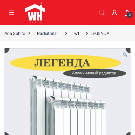
Skip to navigation
Skip to content
0
Ana Səhifə
Radiatorlar
w1
LEGENDA