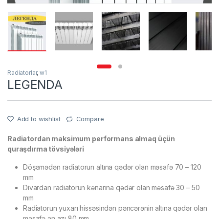
Radiatorlar
,
w1
LEGENDA
Add to wishlist
Compare
Radiatordan maksimum performans almaq üçün
quraşdırma tövsiyələri
Döşəmədən radiatorun altına qədər olan məsafə 70 – 120
mm
Divardan radiatorun kənarına qədər olan məsafə 30 – 50
mm
Radiatorun yuxarı hissəsindən pəncərənin altına qədər olan
məsafə ən azı 80 mm