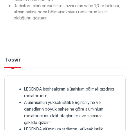
Radiatoru alarkən isidilməsi lazım olan sahə 1,3 -ə bölünür,
alınan nəticə neçə bölmə(seksiya) radiatorun lazım
olduğunu göstərir.
Təsvir
LEGENDA istehsalçının alüminium bölməli qızdırıcı
radiatorudur.
Alüminiumun yüksək istilik keçiriciliyinə və
qanadların böyük sahəsinə görə alüminium
radiatorlar müxtəlif otaqları tez və səmərəli
şəkildə qızdırır.
LEGENDA alüminium radiatoru yüksək istilik