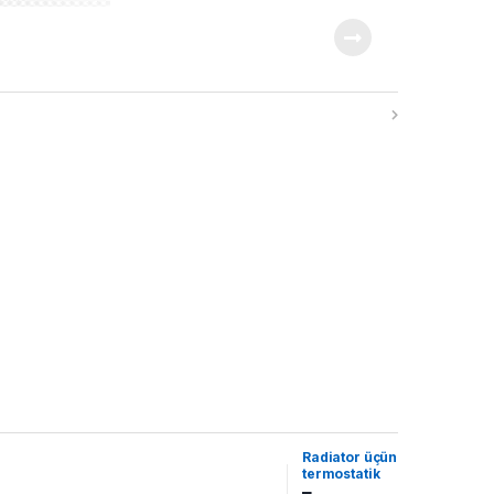
Radiator üçün
termostatik
ventil – 994c