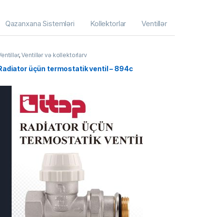
Qazanxana Sistemləri
Kollektorlar
Ventillər
entillər
,
Ventillər və kollektorlarv
Radiator üçün termostatik ventil – 894c