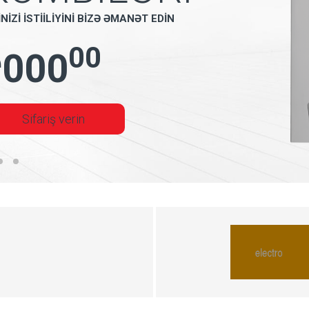
İNİZİ İSTİİLİYİNİ BİZƏ ƏMANƏT EDİN
₼
00
000
Sifariş verin