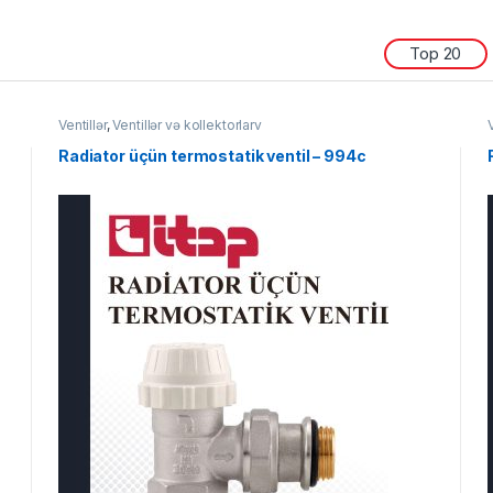
Top 20
Ventillər
,
Ventillər və kollektorlarv
V
Radiator üçün termostatik ventil – 994c