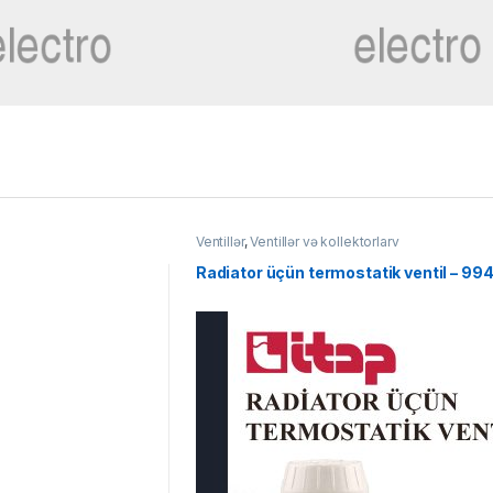
Ventillər
,
Ventillər və kollektorlarv
Radiator üçün termostatik ventil – 99