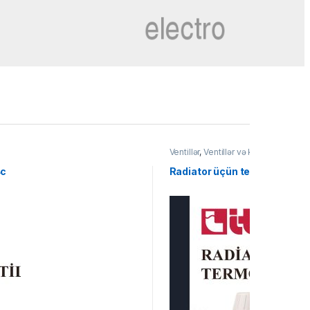
Ventillər
,
Ventillər və kollektorlarv
4c
Radiator üçün termostatik ve