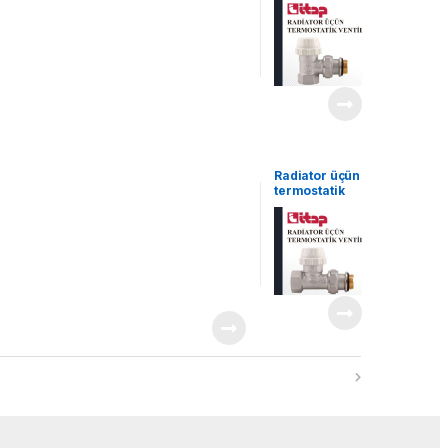
Radiator üçün
termostatik
ventil – 894c