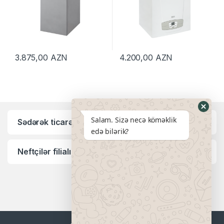
3.875,00
AZN
4.200,00
AZN
Salam. Sizə necə köməklik
Sədərək ticarət mərkəzi filialı:
edə bilərik?
Neftçilər filialı: