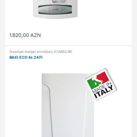
1.820,00
AZN
Divartipli məişət kombiləri
,
KOMBİLƏR
BAXI ECO 4s 24 FI