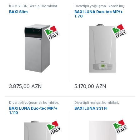
KOMBİLƏR
,
Yer tipli kombilər
Divartipli yoğuşmalı kombilər
,
KOMBİLƏR
BAXI Slim
BAXI LUNA Duo-tec MP/+
1.70
3.875,00
AZN
5.170,00
AZN
Divartipli yoğuşmalı kombilər
,
Divartipli məişət kombiləri
,
KOMBİLƏR
KOMBİLƏR
BAXI LUNA Duo-tec MP/+
BAXI LUNA 3 31 FI
1.110