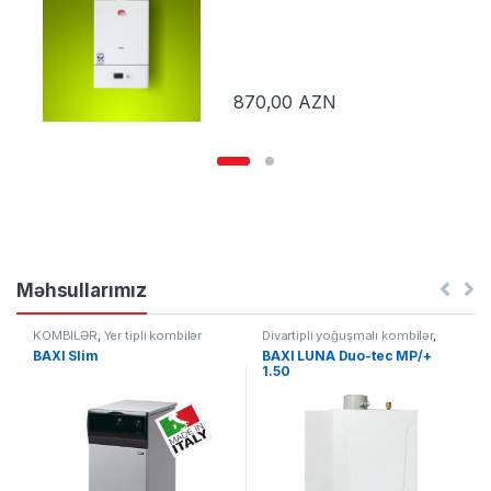
870,00
AZN
Məhsullarımız
KOMBİLƏR
,
Yer tipli kombilər
Divartipli yoğuşmalı kombilər
,
KOMBİLƏR
BAXI Slim
BAXI LUNA Duo-tec MP/+
1.50