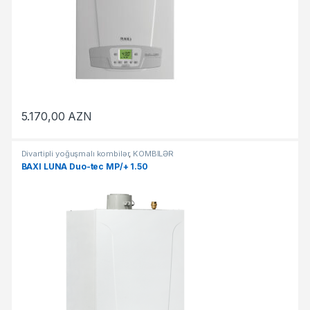
5.170,00
AZN
Divartipli yoğuşmalı kombilər
,
KOMBİLƏR
BAXI LUNA Duo-tec MP/+ 1.50