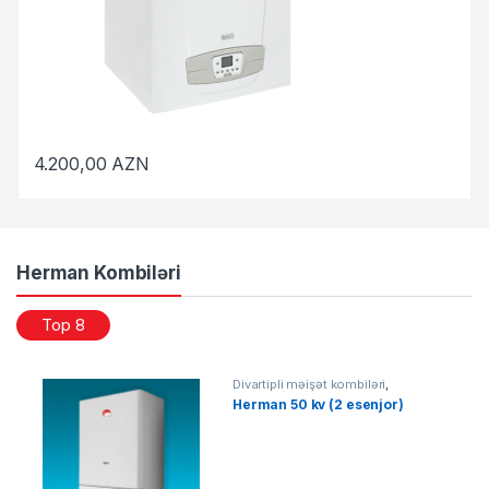
4.200,00
AZN
Herman Kombiləri
Top 8
Divartipli məişət kombiləri
,
KOMBİLƏR
Herman 50 kv (2 esenjor)