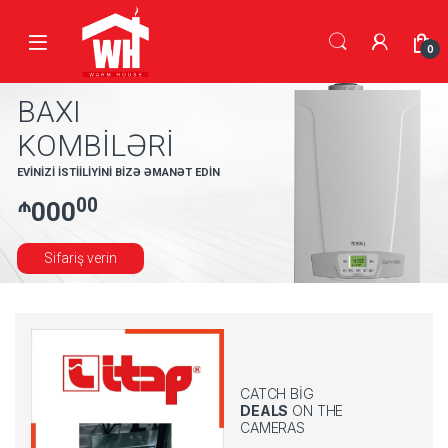
Skip to navigation
Skip to content
0
BAXI
KOMBİLƏRİ
EVİNİZİ İSTİİLİYİNİ BİZƏ ƏMANƏT EDİN
₼
00
000
Sifariş verin
CATCH BIG
DEALS
ON THE
CAMERAS