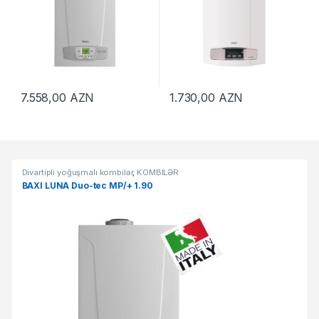
7.558,00
AZN
1.730,00
AZN
Məhsullar Şəbəkəsi
Divartipli yoğuşmalı kombilər
,
KOMBİLƏR
BAXI LUNA Duo-tec MP/+ 1.90