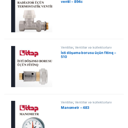
ventil – 894c
Ventillər
,
Ventillər və kollektorlarv
İsti döşəmə borusu üçün fitinq –
510
Ventillər
,
Ventillər və kollektorlarv
Manometr – 483