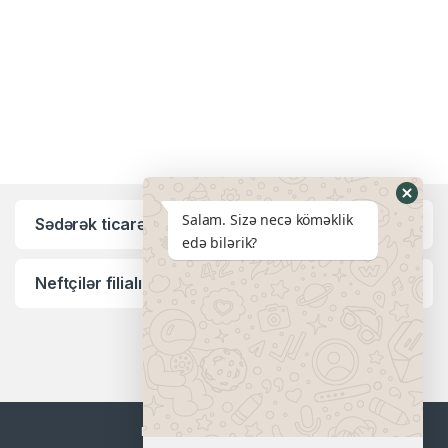
Salam. Sizə necə köməklik
Sədərək ticarət mərkəzi filialı:
edə bilərik?
Neftçilər filialı:
I-VI günlər saat 9:00-18:00-