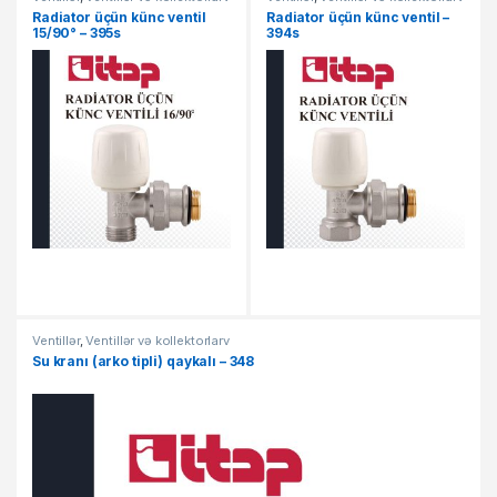
Radiator üçün künc ventil
Radiator üçün künc ventil –
15/90° – 395s
394s
Ventillər
,
Ventillər və kollektorlarv
Su kranı (arko tipli) qaykalı – 348