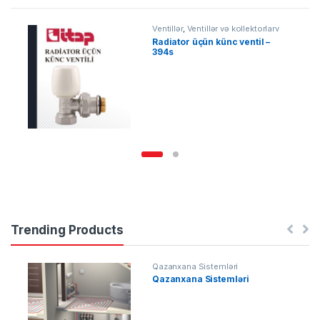
Ventillər
,
Ventillər və kollektorlarv
Radiator üçün künc ventil –
394s
Trending Products
Qazanxana Sistemləri
Qazanxana Sistemləri