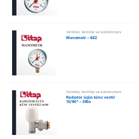
Ventillər
,
Ventillər və kollektorlarv
Manometr – 482
Ventillər
,
Ventillər və kollektorlarv
Radiator üçün künc ventil
15/90° – 395s