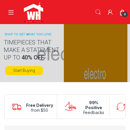
Skip to navigation
Skip to content
0
SHOP TO GET WHAT YOU LOVE
TIMEPIECES THAT
MAKE A STATEMENT
UP TO
40% OFF
Start Buying
99%
Free Delivery
Positive
from $50
Feedbacks