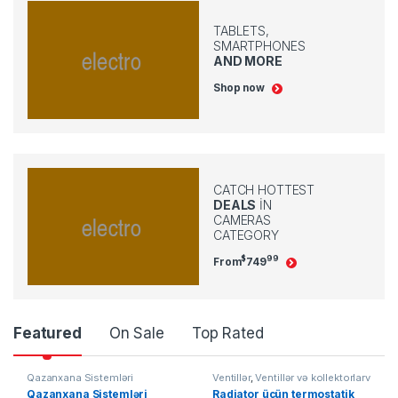
TABLETS,
SMARTPHONES
AND MORE
Shop now
CATCH HOTTEST
DEALS
IN
CAMERAS
CATEGORY
$
99
From
749
P
Featured
On Sale
Top Rated
r
Qazanxana Sistemləri
Ventillər
,
Ventillər və kollektorlarv
Qazanxana Sistemləri
Radiator üçün termostatik