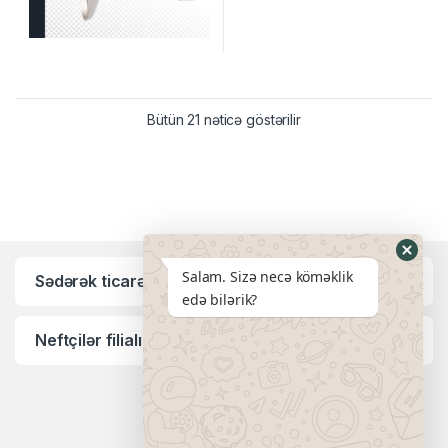
Bütün 21 nəticə göstərilir
Salam. Sizə necə köməklik
Sədərək ticarət mərkəzi filialı:
edə bilərik?
Neftçilər filialı: