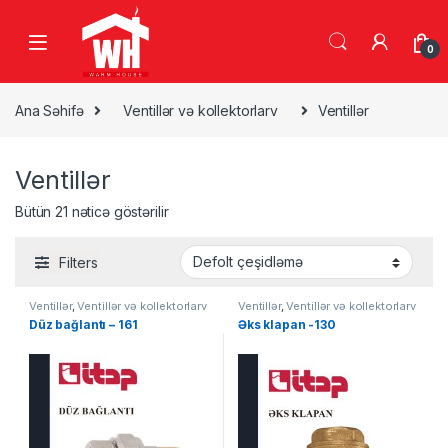
Skip to navigation
Skip to content
0
Ana Səhifə
Ventillər və kollektorlarv
Ventillər
Ventillər
Bütün 21 nəticə göstərilir
Filters
Ventillər
,
Ventillər və kollektorlarv
Ventillər
,
Ventillər və kollektorlarv
Düz bağlantı – 161
Əks klapan -130