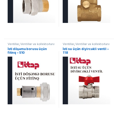
Ventillər
,
Ventillər və kollektorlarv
Ventillər
,
Ventillər və kollektorlarv
İsti döşəmə borusu üçün
İsti su üçün diyircəkli ventil –
fitinq – 510
118