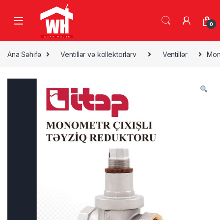
Skip to navigation
Skip to content
0
Ana Səhifə
Ventillər və kollektorlarv
Ventillər
Mono