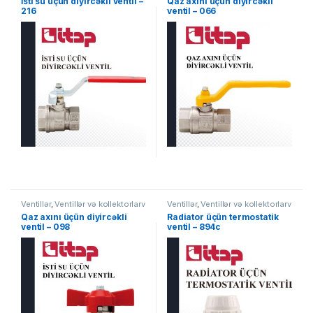
İsti su üçün diyircəkli ventil –
Qaz axını üçün diyircəkli
216
ventil – 066
Ventillər
,
Ventillər və kollektorlarv
Ventillər
,
Ventillər və kollektorlarv
Qaz axını üçün diyircəkli
Radiator üçün termostatik
ventil – 098
ventil – 894c