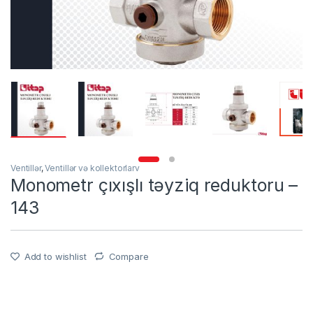
Ventillər
,
Ventillər və kollektorlarv
Monometr çıxışlı təyziq reduktoru –
143
Add to wishlist
Compare