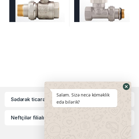
Salam. Sizə necə köməklik
Sədərək ticarət mərkəzi filialı:
edə bilərik?
Neftçilər filialı: