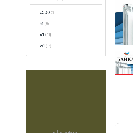
c500
(3)
h1
(8)
v1
(11)
w1
(12)