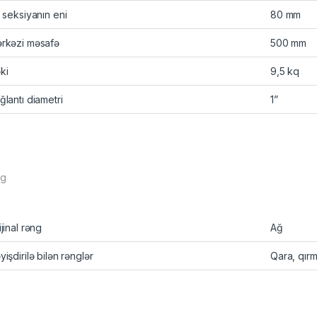
r seksiyanın eni
80 mm
rkəzi məsafə
500 mm
ki
9,5 kq
ğlantı diametri
1”
ng
ijinal rəng
Ağ
yişdirilə bilən rənglər
Qara, qırmı