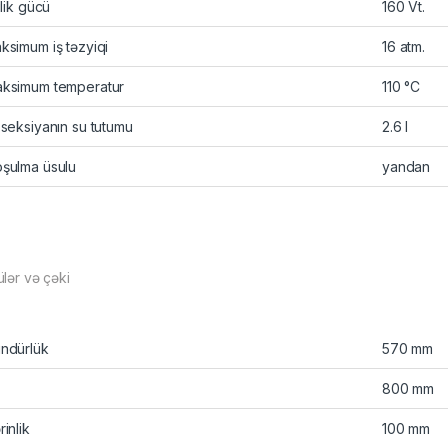
ilik gücü
160 Vt.
ksimum iş təzyiqi
16 atm.
ksimum temperatur
110 °C
 seksiyanın su tutumu
2.6 l
şulma üsulu
yandan
ülər və çəki
ndürlük
570 mm
800 mm
rinlik
100 mm