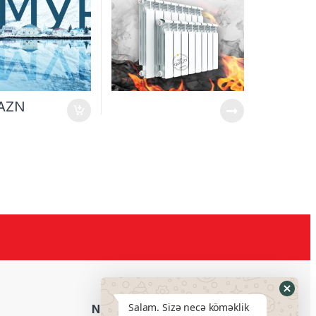
AZN
Salam. Sizə necə köməklik
Neftçilər filialı: