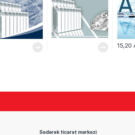
15,20
Sədərək ticarət mərkəzi