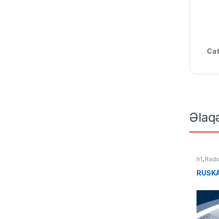
Cat
Əlaq
h1
,
Radia
RUSKA