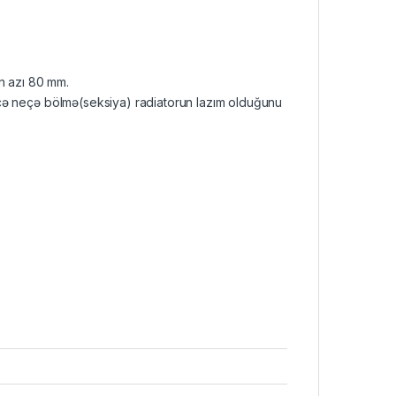
n azı 80 mm.
əticə neçə bölmə(seksiya) radiatorun lazım olduğunu