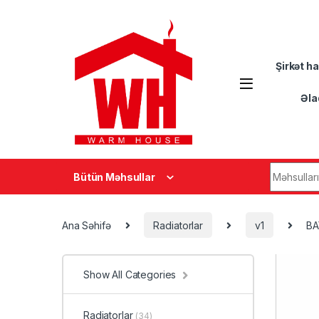
Skip to navigation
Skip to content
Şirkət h
Əla
Search fo
Bütün Məhsullar
Ana Səhifə
Radiatorlar
v1
BA
Show All Categories
Radiatorlar
(34)