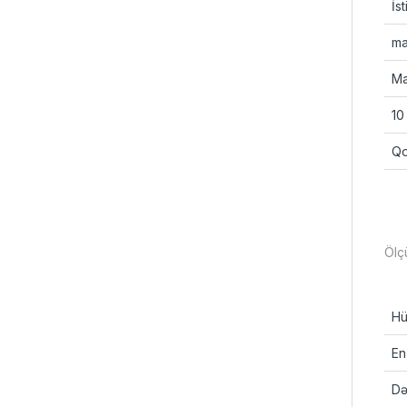
İst
ma
Ma
10
Qo
Ölç
Hü
En
Də