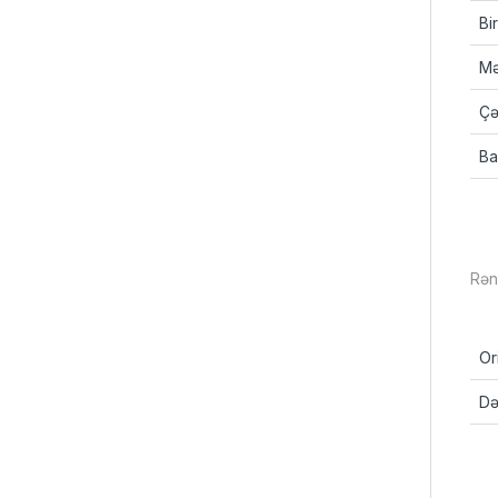
Bi
Mə
Çə
Ba
Rə
Or
Də