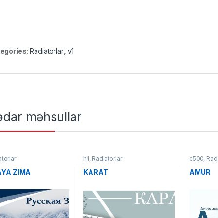
egories:
Radiatorlar
,
v1
ədar məhsullar
torlar
h1
,
Radiatorlar
c500
,
Radi
YA ZIMA
KARAT
AMUR