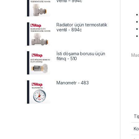
ventil – 994c
Radiator üçün termostatik
ventil - 894c
İsti döşəmə borusu üçün
Məs;
fitinq - 510
Manometr - 483
Ti
Ko