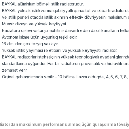
BAYKAL alüminium bölməli istilik radiatorudur.
BAYKAL yüksək istilikvermə qabiliyyətli qənaətcil və etibarlı radiatord
və istilik pərləri otaqda istilik axınının effektiv dövriyyəsini maksimum
Müasir dizayn və yüksək keyfiyyət.
Radiatoru qələvi və turşu mühitinə davamlı edən daxili kanalların teflo
Avtonom isitmə üçün uyğunluq təşkil edir.
16 atm-dən çox təzyiq saxlayır.
Yüksək istilik yayılması ilə etibarlı və yüksək keyfiyyətli radiator.
BAYKAL radiatorlar istehsalçının yüksək texnologiyalı avadanlıqlarınd
standartlarına uyğundur. Hər bir radiatorun pnevmatik və hidravlik 
zəmanət verir.
Orijinal qablaşdırmada verilir – 10 bölmə. Lazım olduqda, 4, 5, 6, 7, 8,
iatordan maksimum performans almaq üçün quraşdırma tövsiyə