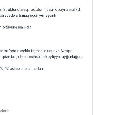
ur. Struktur olaraq, radiator müasir dizayna malikdir
 dərəcədə artırmaq üçün yerləşdirilir.
n örtüyünə malikdir.
an istifadə etməklə istehsal olunur və Avropa
sınaqdan keçirilməsi məhsulun keyfiyyət uyğunluğuna
 10, 12 bölmələrlə tamamlanır.
ləri: