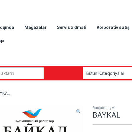
aqqında
Mağazalar
Servis xidməti
Korporativ satış
qə
r:
YKAL
Radiatorlar
,
v1
BAYKAL