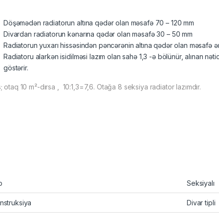
Döşəmədən radiatorun altına qədər olan məsafə 70 – 120 mm
Divardan radiatorun kənarına qədər olan məsafə 30 – 50 mm
Radiatorun yuxarı hissəsindən pəncərənin altına qədər olan məsafə ə
Radiatoru alarkən isidilməsi lazım olan sahə 1,3 -ə bölünür, alınan n
göstərir.
 otaq 10 m²-dırsa , 10:1,3=7,6. Otağa 8 seksiya radiator lazımdır.
p
Seksiyalı
nstruksiya
Divar tipli