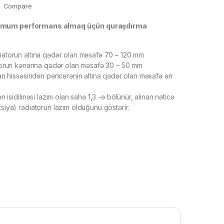
Compare
imum performans almaq üçün quraşdırma
atorun altına qədər olan məsafə 70 – 120 mm
orun kənarına qədər olan məsafə 30 – 50 mm
rı hissəsindən pəncərənin altına qədər olan məsafə ən
n isidilməsi lazım olan sahə 1,3 -ə bölünür, alınan nəticə
iya) radiatorun lazım olduğunu göstərir.