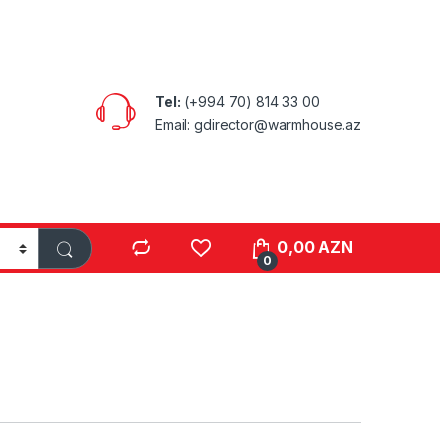
Tel:
(+994 70) 814 33 00
Email: gdirector@warmhouse.az
0,00
AZN
0