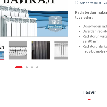
Add to wishlist
Radiatordan maks
tövsiyələri:
Döşəmədən radi
Divardan radiat
Radiatorun yuxa
azı 80 mm.
Radiatoru alarkə
neçə bölmə(seks
Təsvir