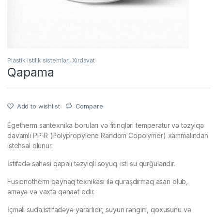
Plastik istilik sistemləri
,
Xırdavat
Qapama
Add to wishlist
Compare
Egetherm santexnika boruları və fitinqləri temperatur və təzyiqə
davamlı PP-R (Polypropylene Random Copolymer) xammalından
istehsal olunur.
İstifadə sahəsi qapalı təzyiqli soyuq-isti su qurğularıdır.
Fusionotherm qaynaq texnikası ilə quraşdırmaq asan olub,
əməyə və vaxta qənaət edir.
İçməli suda istifadəyə yararlıdır, suyun rəngini, qoxusunu və