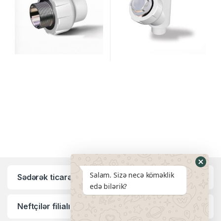
Salam. Sizə necə köməklik
Sədərək ticarət mərkəzi filialı:
edə bilərik?
Neftçilər filialı: