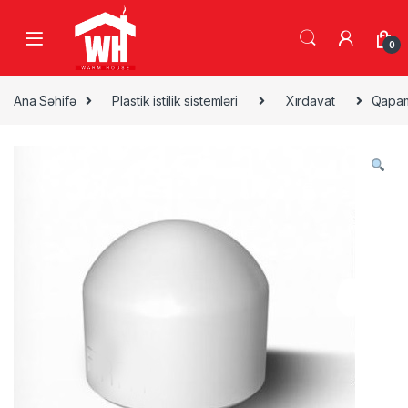
Skip to navigation
Skip to content
0
Ana Səhifə
Plastik istilik sistemləri
Xırdavat
Qapa