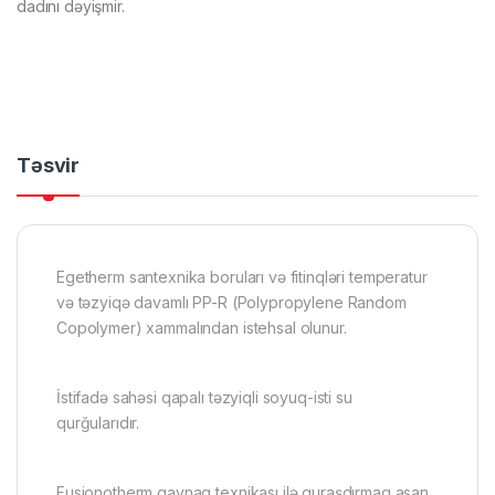
dadını dəyişmir.
Təsvir
Egetherm santexnika boruları və fitinqləri temperatur
və təzyiqə davamlı PP-R (Polypropylene Random
Copolymer) xammalından istehsal olunur.
İstifadə sahəsi qapalı təzyiqli soyuq-isti su
qurğularıdır.
Fusionotherm qaynaq texnikası ilə quraşdırmaq asan