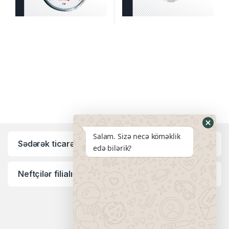
Salam. Sizə necə köməklik
Sədərək ticarət mərkəzi filialı:
edə bilərik?
Neftçilər filialı: