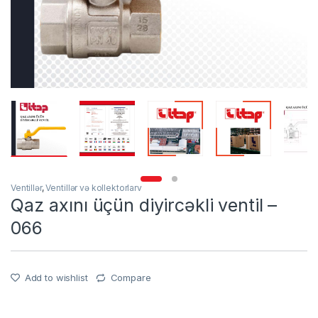
Ventillər
,
Ventillər və kollektorlarv
Qaz axını üçün diyircəkli ventil –
066
Add to wishlist
Compare