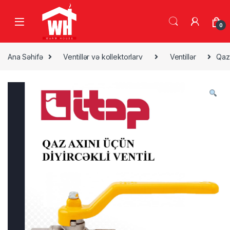
Skip to navigation
Skip to content
0
Ana Səhifə
Ventillər və kollektorlarv
Ventillər
Qaz 