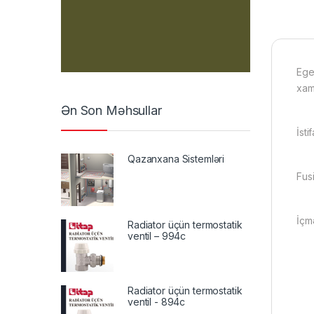
Ege
xam
Ən Son Məhsullar
İsti
Qazanxana Sistemləri
Fus
İçmə
Radiator üçün termostatik
ventil – 994c
Radiator üçün termostatik
ventil - 894c