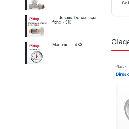
Cat
İsti döşəmə borusu üçün
fitinq - 510
Əlaq
Manometr - 483
Plastik i
Dirsək