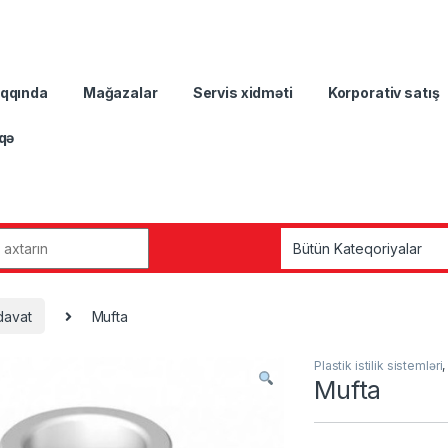
aqqında
Mağazalar
Servis xidməti
Korporativ satış
qə
r:
davat
Mufta
Plastik istilik sistemləri
Mufta