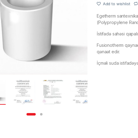
Add to wishlist
Egetherm santexnika 
(Polypropylene Rand
İstifadə sahəsi qapalı
Fusionotherm qaynaq
qənaət edir.
İçməli suda istifadəy