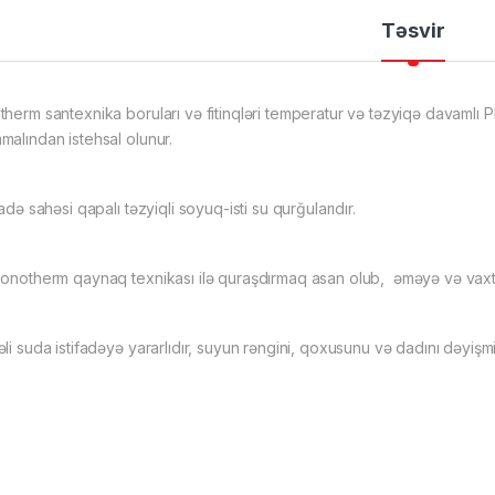
Təsvir
therm santexnika boruları və fitinqləri temperatur və təzyiqə davam
malından istehsal olunur.
fadə sahəsi qapalı təzyiqli soyuq-isti su qurğularıdır.
ionotherm qaynaq texnikası ilə quraşdırmaq asan olub, əməyə və vaxt
li suda istifadəyə yararlıdır, suyun rəngini, qoxusunu və dadını dəyişmi