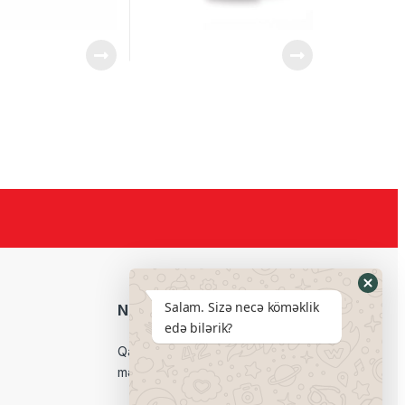
Salam. Sizə necə köməklik
Neftçilər filialı:
edə bilərik?
Qara Qarayev pr.102, Lotos ticarət
mərkəzi ilə üzbəüz.