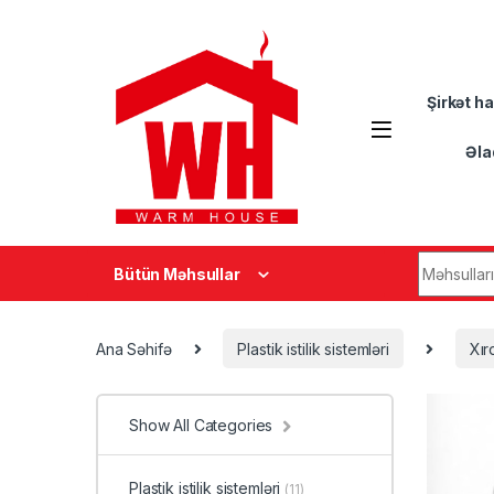
Skip to navigation
Skip to content
Şirkət h
Əla
Search fo
Bütün Məhsullar
Ana Səhifə
Plastik istilik sistemləri
Xır
Show All Categories
Plastik istilik sistemləri
(11)