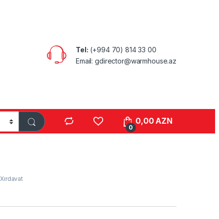
Tel:
(+994 70) 814 33 00
Email: gdirector@warmhouse.az
0,00
AZN
0
,
Xırdavat