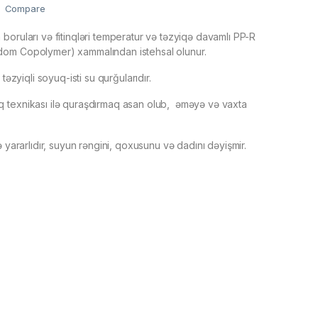
Compare
boruları və fitinqləri temperatur və təzyiqə davamlı PP-R
om Copolymer) xammalından istehsal olunur.
 təzyiqli soyuq-isti su qurğularıdır.
 texnikası ilə quraşdırmaq asan olub, əməyə və vaxta
ə yararlıdır, suyun rəngini, qoxusunu və dadını dəyişmir.