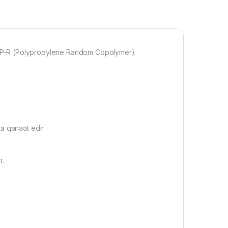
lı PP-R (Polypropylene Random Copolymer)
a qənaət edir.
r.